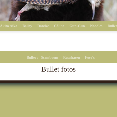
Akita Aiko
Bailey
Danske
Câline
Gun-Gun
Noodles
Bullet
Bullet :
Stamboom
- Resultaten -
Foto's
Bullet fotos