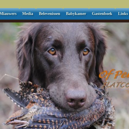
Miauwers
Media
Belevenissen
Babykamer
Gastenboek
Links