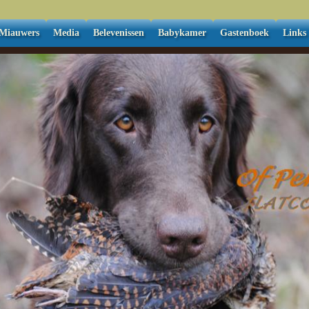
Miauwers
Media
Belevenissen
Babykamer
Gastenboek
Links