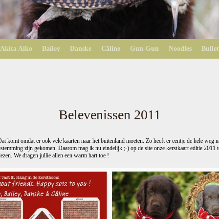
Akita Aiko
Bailey
Danske
Câline
Gun-Gun
Noodles
Bullet
Belevenissen 2011
 Dat komt omdat er ook vele kaarten naar het buitenland moeten. Zo heeft er eentje de hele weg n
estemming zijn gekomen. Daarom mag ik nu eindelijk ;-) op de site onze kerstkaart editie 2011 t
ezen. We dragen jullie allen een warm hart toe !