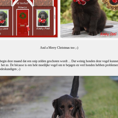
And a Merry Christmas too ;-)
ik begin deze maand dat een snip zelden geschoten wordt ... Dat weinig honden deze vogel kunnen a
s het zo. De bécasse is een hele moeilijke vogel om te bejagen en veel honden hebben problemen
ipdeskundigen ;-)