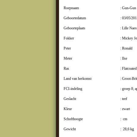
Roepnaam
: Gun-Gun
Geboortedatum
: 03/05/201
Geboorteplaats
: Lille Nae
Fokker
: Mickey J
Peter
: Ronald
Meter
: Ilse
Ras
: Flatcoated
Land van herkomst
: Groot-Bri
FCI-indeling
: groep 8; 
Geslacht
: teef
Kleur
: zwart
Schofthoogte
: cm
Gewicht
: 28,6 kg