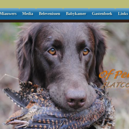
Miauwers
Media
Belevenissen
Babykamer
Gastenboek
Links