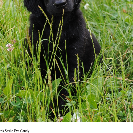
er's Strilie Eye Candy