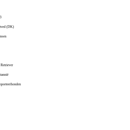
3
stved (DK)
ensen
 Retriever
ttannië
apporteerhonden