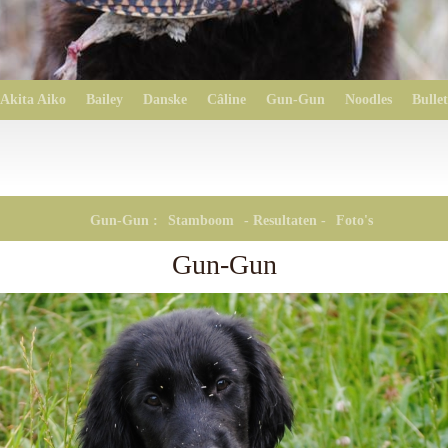
Akita Aiko
Bailey
Danske
Câline
Gun-Gun
Noodles
Bullet
Gun-Gun :
Stamboom
- Resultaten -
Foto's
Gun-Gun