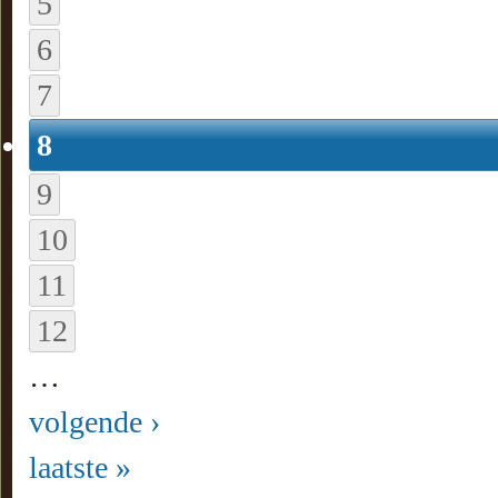
5
6
7
8
9
10
11
12
…
volgende ›
laatste »