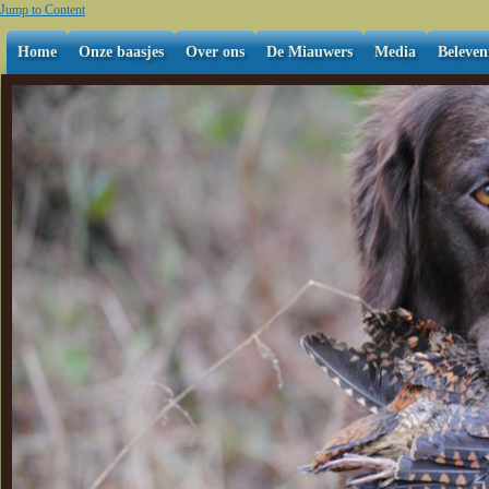
Jump to Content
Home
Onze baasjes
Over ons
De Miauwers
Media
Beleven