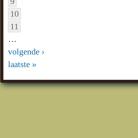
9
10
11
…
volgende ›
laatste »