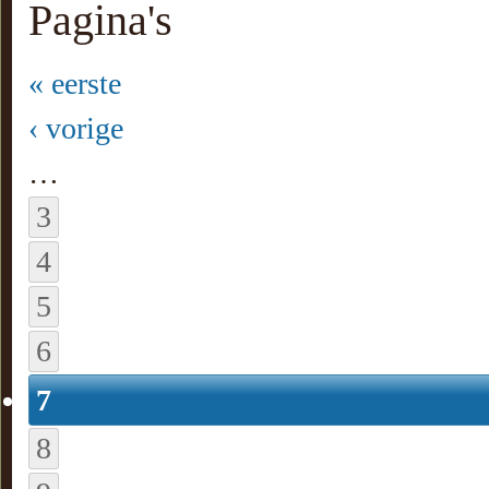
Pagina's
« eerste
‹ vorige
…
3
4
5
6
7
8