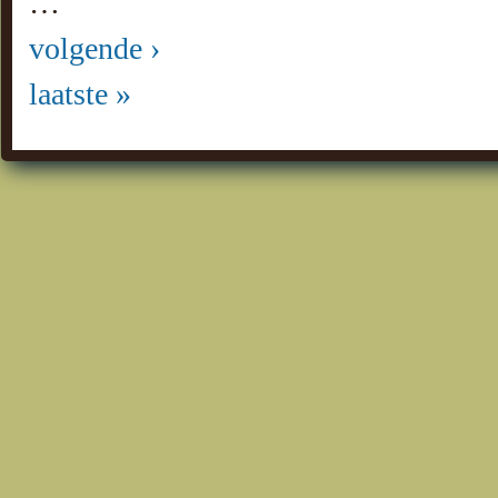
…
volgende ›
laatste »