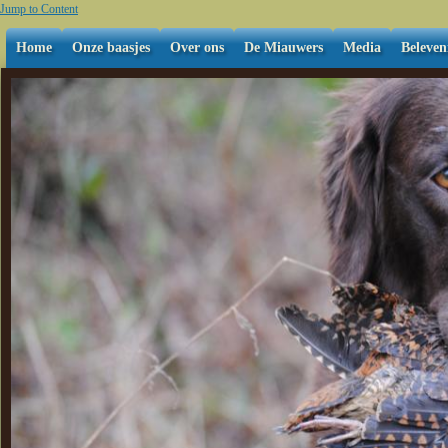
Jump to Content
Home
Onze baasjes
Over ons
De Miauwers
Media
Beleven