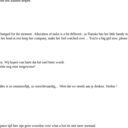
e met iets kunnen helpen
hanged for the moment . Allocation of tasks is a bit different , as Danske has her little family t
 head at rest keep her company, make her feel watched over ... You're a big girl now, please lo
en. Wij hopen van harte dat het snel beter wordt.
terkte nog eens toegewenst!
lles is zo onmenselijk, zo onrechtvaardig,... Weet dat we steeds aan je denken. Sterkte !
 ganse tijd hier zijn geen woorden voor what a lost tis niet meer normaal