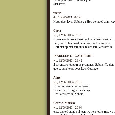
Sterkte!!!
veerle
do, 13/06/2013 - 07:57
Hoop doet leven Sabine ;-) Hou de moed erin . xx
Carla
wo, 12/06/2013 - 23:26
Ik lees met bonzend hart dat Luc je hand vast pakt, 
Luc, hou Sabine vast, hou haar heel stevig vast.
Hou niet op met aan jullie te denken. Veel sterkte.
ISABELLE ET CATHERINE
wo, 12/06/2013 - 21:42
il est encore tôt pour se prononcer Sabine. Tu dois
que ce sera le cas avec Luc. Courage
Aline
wo, 12/06/2013 - 20:10
Ik heb er geen woorden voor.
Ik vind het zo erg, zo vreselijk.
Heel veel sterkte, Sabine.
Geert & Marieke
wo, 12/06/2013 - 20:04
onze wereld stond stil toen we het slechte nieuws v