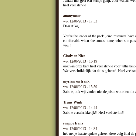
. aarzel niet geef een seintje gelijk voor wat als w
heel veel sterkte
anonymous
wo, 12/06/2013 - 17:53
Dear Aiko,
You're the leader of the pack , circumstances have c
comfortable when she comes home, when she puts her
you !
Cindy en Nico
wo, 12/06/2013 - 16:19
ook van onze kant heel veel sterkte voor jullie beid
Wat verschrikkelijk dat dit is gebeurd. Heel veel s
myriam en frank
wo, 12/06/2013 - 15:59
Sabine, ook wij vinden niet de juiste woorden, dit a
Truus Wink
wo, 12/06/2013 - 14:44
Sabine verschrikkelijk!! Heel veel sterkte!!
sneppe frans
wo, 12/06/2013 - 14:34
heb net je laatste update gelezen deze volg ik al de