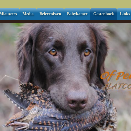
Miauwers
Media
Belevenissen
Babykamer
Gastenboek
Links