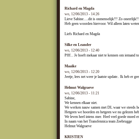
Richard en Magda
wo, 12/06/2013 - 14:26
Lieve Sabine.....dit is onmenselijk!!! Zo oneerlijk!!
Heb geen woorden hiervoor. Wil alleen laten weten
Liefs Richard en Magda
Silke en Leander
wo, 12/06/2013 - 12:40
Pfff... Je hoeft mekaar niet te kennen om iemand to
Maaike
wo, 12/06/2013 - 12:20
Jeetje, lees net weer je laatste update.. Ik heb er g
Helmut Walgraeve
wo, 12/06/2013 - 11:21
Sabine,
We kennen elkaar niet.
We werken nauw samen met DL waar we steeds hee
Hetgeen we hoorden en hetgeen we nu gelezen hebb
We leven heel intens mee. Heel veel goede moed en 
In naam van het Transfennica team Zeebrugge
Helmut Walgraeve
KRISTIEN