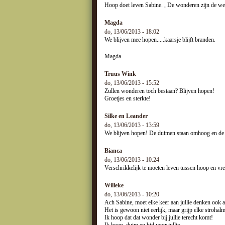
Hoop doet leven Sabine. , De wonderen zijn de wereld nog 
Magda
do, 13/06/2013 - 18:02
We blijven mee hopen.....kaarsje blijft branden.
Magda
Truus Wink
do, 13/06/2013 - 15:52
Zullen wonderen toch bestaan? Blijven hopen!
Groetjes en sterkte!
Silke en Leander
do, 13/06/2013 - 13:59
We blijven hopen! De duimen staan omhoog en de 
Bianca
do, 13/06/2013 - 10:24
Verschrikkelijk te moeten leven tussen hoop en vree
Willeke
do, 13/06/2013 - 10:20
Ach Sabine, moet elke keer aan jullie denken ook al 
Het is gewoon niet eerlijk, maar grijp elke stroha
Ik hoop dat dat wonder bij jullie terecht komt!
Ik hoop, duim en bid voor jullie.