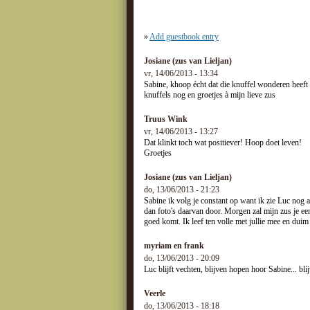
»
Add guestbook entry
Josiane (zus van Lieljan)
vr, 14/06/2013 - 13:34
Sabine, khoop écht dat die knuffel wonderen heeft 
knuffels nog en groetjes à mijn lieve zus
Truus Wink
vr, 14/06/2013 - 13:27
Dat klinkt toch wat positiever! Hoop doet leven!
Groetjes
Josiane (zus van Lieljan)
do, 13/06/2013 - 21:23
Sabine ik volg je constant op want ik zie Luc nog al
dan foto's daarvan door. Morgen zal mijn zus je een
goed komt. Ik leef ten volle met jullie mee en dui
myriam en frank
do, 13/06/2013 - 20:09
Luc blijft vechten, blijven hopen hoor Sabine... bl
Veerle
do, 13/06/2013 - 18:18