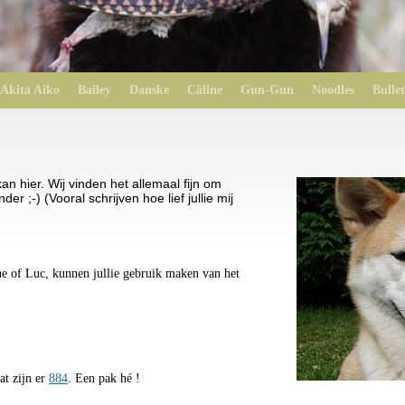
Akita Aiko
Bailey
Danske
Câline
Gun-Gun
Noodles
Bullet
 kan hier. Wij vinden het allemaal fijn om
nder ;-) (Vooral schrijven hoe lief jullie mij
e of Luc, kunnen jullie gebruik maken van het
at zijn er
884
. Een pak hé !