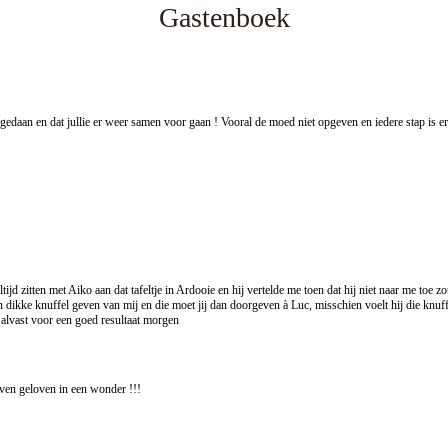
Gastenboek
gedaan en dat jullie er weer samen voor gaan ! Vooral de moed niet opgeven en iedere stap is e
tijd zitten met Aiko aan dat tafeltje in Ardooie en hij vertelde me toen dat hij niet naar me toe 
 dikke knuffel geven van mij en die moet jij dan doorgeven à Luc, misschien voelt hij die knuff
m alvast voor een goed resultaat morgen
íjven geloven in een wonder !!!