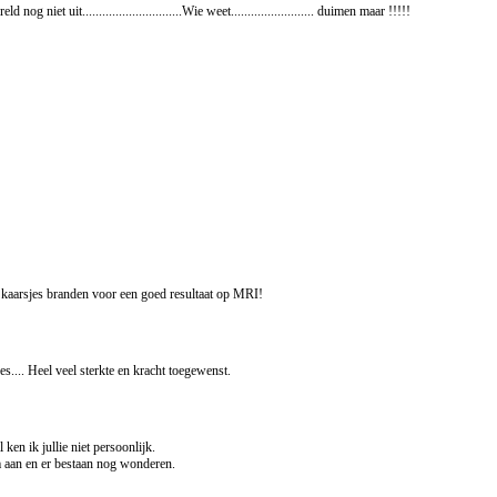
niet uit..............................Wie weet......................... duimen maar !!!!!
kaarsjes branden voor een goed resultaat op MRI!
s.... Heel veel sterkte en kracht toegewenst.
ken ik jullie niet persoonlijk.
lm aan en er bestaan nog wonderen.